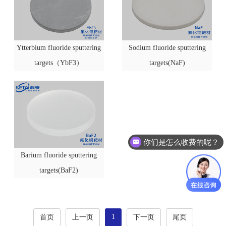
Ytterbium fluoride sputtering
Sodium fluoride sputtering
targets（YbF3）
targets(NaF)
你们是怎么收费的呢？
Barium fluoride sputtering
targets(BaF2)
1
首页
上一页
下一页
尾页