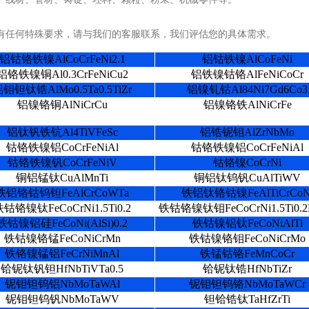
有任何特殊要求，请与我们的客服联系，我们评估您的具体需求。
铝钴铬铁镍AlCoCrFeNi2.1
铝钴铁镍AlCoFeNi
铝铬铁镍铜Al0.3CrFeNiCu2
铝铁镍钴铬AlFeNiCoCr
钼钽钛锆AlMo0.5Ta0.5TiZr
铝镍钆钴Al84Ni7Gd6Co3
铝镍铬铜AlNiCrCu
铝镍铬铁AlNiCrFe
铝钛钒铁钪Al4TiVFeSc
铝锆铌钼AlZrNbMo
钴铬铁镍铝CoCrFeNiAl
钴铬铁镍铝CoCrFeNiAl
钴铬铁镍钒CoCrFeNiV
钴铬镍CoCrNi
铜铝锰钛CuAlMnTi
铜铝钛钨钒CuAlTiWV
铁铝铬钴钨钽FeAlCrCoWTa
铁铝钛铬钴镍FeAlTiCrCoN
钴铬镍钛FeCoCrNi1.5Ti0.2
铁钴铬镍钛钼FeCoCrNi1.5Ti0.2
铁钴镍铝硅FeCoNi(AlSi)0.2
铁钴镍铝钛FeCoNiAlTi
铁钴镍铬锰FeCoNiCrMn
铁钴镍铬钼FeCoNiCrMo
铁铬镍锰铝FeCrNiMnAl
铁锰钴铬FeMnCoCr
铪铌钛钒钽HfNbTiVTa0.5
铪铌钛锆HfNbTiZr
铌钼钽钨铝NbMoTaWAl
铌钼钽钨铬NbMoTaWCr
铌钼钽钨钒NbMoTaWV
钽铪锆钛TaHfZrTi