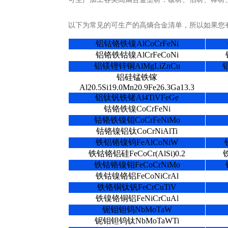
以下为常见的可生产的高熵合金清单，所以如果您
铝钴铬铁镍AlCoCrFeNi
铝铬铁钴镍AlCrFeCoNi
铝镁锂锌铜AlMgLiZnCu
铝
铝硅锰铁镓
Al20.5Si19.0Mn20.9Fe26.3Ga13.3
铝钛钒铁锗Al4TiVFeGe
钴铬铁镍CoCrFeNi
钴铬铁镍钼CoCrFeNiMo
钴铬镍铝钛CoCrNiAlTi
铁铝铬镍钨FeAlCoNiW
铁钴铬铝硅FeCoCr(AlSi)0.2
铁
铁钴铬镍钼FeCoCrNiMo
铁钴镍铬铝FeCoNiCrAl
铁铬铜钛钒FeCrCuTiV
铁镍铬铜铝FeNiCrCuAl
铌钼钽钨NbMoTaW
铌钼钽钨钛NbMoTaWTi