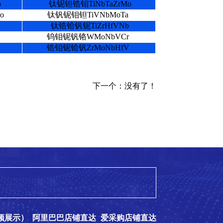
o
钛铌钽锆钼TiNbTaZrMo
o
钛钒铌钼钽TiVNbMoTa
钛锆铪钒铌TiZrHfVNb
钨钼铌钒铬WMoNbVCr
锆钼铌铪钒ZrMoNbHfV
下一个：没有了！
频展示）
阿里巴巴店铺直达
爱采购店铺直达