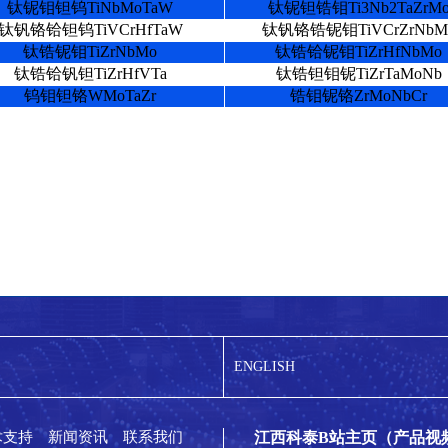
钛铌钼钽钨TiNbMoTaW
钛铌钽锆钼Ti3Nb2TaZrM
钛钒铬铪钽钨TiVCrHfTaW
钛钒铬锆铌钼TiVCrZrNbM
钛锆铌钼TiZrNbMo
钛锆铪铌钼TiZrHfNbMo
钛锆铪钒钽TiZrHfVTa
钛锆钽钼铌TiZrTaMoNb
钨钼钽铬WMoTaZr
锆钼铌铬ZrMoNbCr
ENGLISH
术支持
新闻资讯
联系我们
江西科泰B站主页（产品视