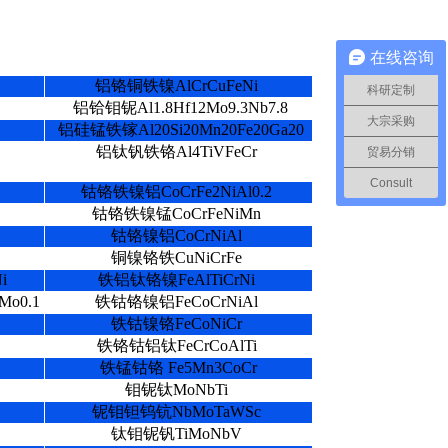
在线咨询
铝铬铜铁镍AlCrCuFeNi
科研定制
铝铪钼铌Al1.8Hf12Mo9.3Nb7.8
大宗采购
铝硅锰铁镓Al20Si20Mn20Fe20Ga20
铝钛钒铁铬Al4TiVFeCr
贸易分销
Consult
钴铬铁镍铝CoCrFe2NiAl0.2
钴铬铁镍锰CoCrFeNiMn
钴铬镍铝CoCrNiAl
铜镍铬铁CuNiCrFe
i
铁铝钛铬镍FeAlTiCrNi
Mo0.1
铁钴铬镍铝FeCoCrNiAl
铁钴镍铬FeCoNiCr
铁铬钴铝钛FeCrCoAlTi
铁锰钴铬 Fe5Mn3CoCr
钼铌钛MoNbTi
铌钼钽钨钪NbMoTaWSc
钛钼铌钒TiMoNbV