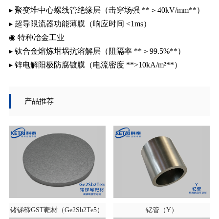
▸ 聚变堆中心螺线管绝缘层（击穿场强 ​**＞40kV/mm**）
▸ 超导限流器功能薄膜（响应时间 ​​<1ms）
◉ ​特种冶金工业​
▸ 钛合金熔炼坩埚抗溶解层（阻隔率 ​**＞99.5%​**）
▸ 锌电解阳极防腐镀膜（电流密度 ​**>10kA/m²**）
产品推荐
锗锑碲GST靶材（Ge2Sb2Te5）
钇管（Y）