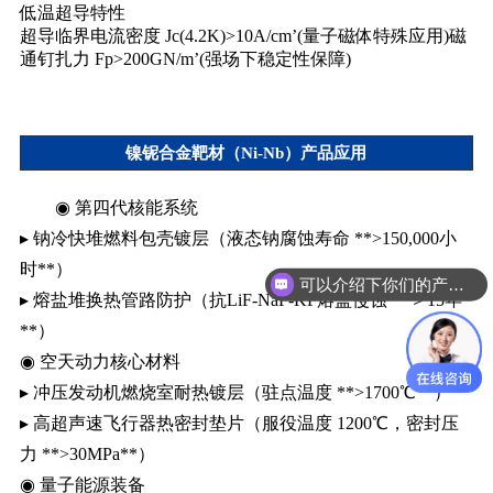
低温超导特性
超导临界电流密度 Jc(4.2K)>10A/cm’(量子磁体特殊应用)磁
通钉扎力 Fp>200GN/m’(强场下稳定性保障)
镍铌合金靶材（Ni-Nb）产品应用
◉ ​第四代核能系统​
▸ 钠冷快堆燃料包壳镀层（液态钠腐蚀寿命 ​**>150,000小
可以介绍下你们的产品么？
时**）
你们是怎么收费的呢？
▸ 熔盐堆换热管路防护（抗LiF-NaF-KF熔盐侵蚀 ​**＞15年
**）
◉ ​空天动力核心材料​
▸ 冲压发动机燃烧室耐热镀层（驻点温度 ​**>1700℃​**）
▸ 高超声速飞行器热密封垫片（服役温度 ​1200℃​，密封压
力 ​**>30MPa**）
◉ ​量子能源装备​