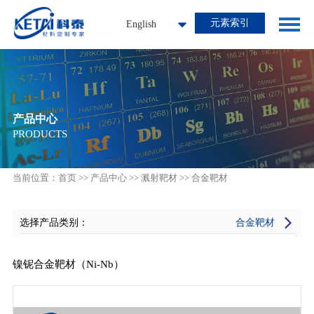
元素索引
English
产品中心
PRODUCTS
当前位置：
首页
>>
产品中心
>>
溅射靶材
>>
合金靶材
选择产品类别：
合金靶材
全部产品
镍铌合金靶材（Ni-Nb）
溅射靶材