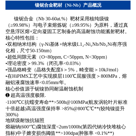
镍铌合金靶材（Ni-Nb）产品概况
镍铌合金（Nb 30-60at.%）靶材采用核纯级镍
（≥99.98%）与电子束熔炼铌（≥99.95%）为原料，通过真
空悬浮区熔+定向凝固工艺制备的高温耐蚀功能溅射靶材。
核心特性包括：
•双相纳米结构（γ-Ni基体+纳米级L1₂-Ni₃Nb/Nb₃Ni有序强
化相，尺寸50-150nm）
•
超低间隙元素（O<80ppm, C<50ppm, N<30ppm）
•
理论密度＞99.3%（闭孔率<0.03%）
•
强晶格畸变（晶格失配度δ＞5%，畸变能＞10kJ/mol）
•
在HiPIMS工艺中实现膜层1100℃屈服强度＞800MPa，熔
融铝液腐蚀速率<0.05mm/年。
核心价值源于铌镍协同耐温耐蚀机制
➊ 超高温强度极限.
·1100℃C抗蠕变寿命**>500h@100MPa(航发涡轮叶片标准
十倍超越)高温强度保持率 >85%@800℃℃**(较纯镍提升
300%)
地狱级耐蚀抗辐照
熔融钠(600°℃)腐蚀深度<2um/1000h(第四代钠冷快堆核心
指标)中子嬗变损伤阈值**>100dpa(肿胀率 <0.1%**)