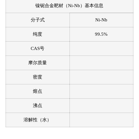
镍铌合金靶材（Ni-Nb）基本信息
稀土金属
稀土合金
稀土氧化物
稀土氟化物
稀土硅化物
稀土氮化物
分子式
Ni-Nb
其它稀土化合物
稀土材料清单
纯度
99.5%
特种合金
CAS号
高熵合金
其它合金
高熵合金清单
摩尔质量
坩埚定制
密度
高纯碘及碘化物
熔点
沸点
溶解性（水）