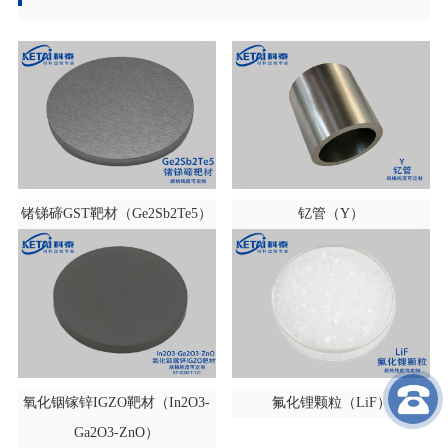
锗锑碲GST靶材（Ge2Sb2Te5）
钇管（Y）
氧化铟镓锌IGZO靶材（In2O3-
氟化锂颗粒（LiF）
Ga2O3-ZnO）