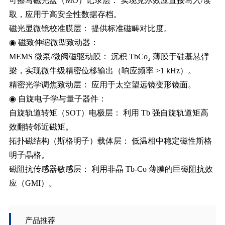
​可擦写磁光盘（MO）记录层：​​ 实现克尔效应直接写入/读
取，应用于高安全性数据存档。
​磁光显微镜校准膜层：​​ 提供标准磁畴对比度。
​◉ 磁致伸缩微型致动器：​​
​MEMS 微泵/微阀磁驱动膜：​​ 沉积 TbCo₂ 薄膜于硅基悬臂
梁，实现微牛级精密位移输出（响应频率 >1 kHz）。
​精密光学调焦致动层：​​ 应用于太空望远镜变形镜面。
​◉ 自旋电子学与量子器件：​​
​自旋轨道转矩（SOT）电极层：​​ 利用 Tb 强自旋轨道矩高
效翻转邻近磁矩。
​拓扑磁结构（斯格明子）载体层：​​ 低温相中稳定磁性斯格
明子晶格。
​磁阻抗传感器敏感层：​​ 利用非晶 Tb-Co 薄膜的巨磁阻抗效
应（GMI）。
产品推荐