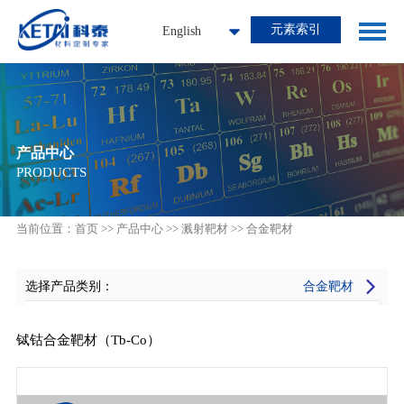
元素索引
English
产品中心
PRODUCTS
当前位置：
首页
>>
产品中心
>>
溅射靶材
>>
合金靶材
选择产品类别：
合金靶材
全部产品
铽钴合金靶材（Tb-Co）
溅射靶材