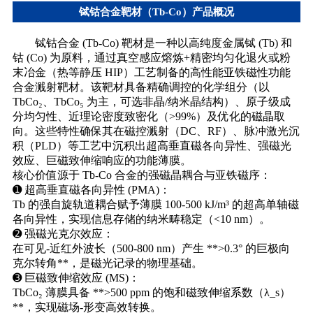
铽钴合金靶材（Tb-Co）产品概况
铽钴合金 (Tb-Co) 靶材是一种以高纯度金属铽 (Tb) 和
钴 (Co) 为原料，通过真空感应熔炼+精密均匀化退火或粉
末冶金（热等静压 HIP）工艺制备的高性能亚铁磁性功能
合金溅射靶材。该靶材具备精确调控的化学组分（以
TbCo₂、TbCo₅ 为主，可选非晶/纳米晶结构）、原子级成
分均匀性、近理论密度致密化（>99%）及优化的磁晶取
向。这些特性确保其在磁控溅射（DC、RF）、脉冲激光沉
积（PLD）等工艺中沉积出超高垂直磁各向异性、强磁光
效应、巨磁致伸缩响应的功能薄膜。
核心价值源于 Tb-Co 合金的强磁晶耦合与亚铁磁序：
➊ 超高垂直磁各向异性 (PMA)：
Tb 的强自旋轨道耦合赋予薄膜 100-500 kJ/m³ 的超高单轴磁
各向异性，实现信息存储的纳米畴稳定（<10 nm）。
➋ 强磁光克尔效应：
在可见-近红外波长（500-800 nm）产生 **>0.3° 的巨极向
克尔转角**，是磁光记录的物理基础。
➌ 巨磁致伸缩效应 (MS)：
TbCo₂ 薄膜具备 **>500 ppm 的饱和磁致伸缩系数（λ_s）
**，实现磁场-形变高效转换。