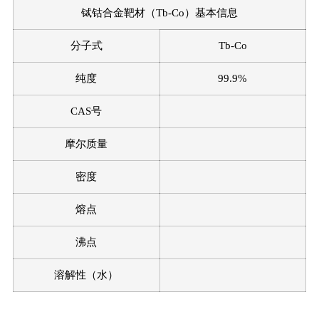
铽钴合金靶材（Tb-Co）基本信息
稀土金属
稀土合金
稀土氧化物
稀土氟化物
稀土硅化物
稀土氮化物
分子式
Tb-Co
其它稀土化合物
稀土材料清单
纯度
99.9%
特种合金
CAS号
高熵合金
其它合金
高熵合金清单
摩尔质量
坩埚定制
密度
高纯碘及碘化物
熔点
沸点
溶解性（水）