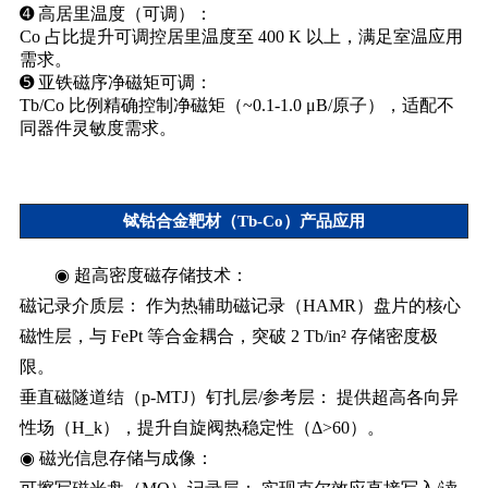
➍ 高居里温度（可调）：
Co 占比提升可调控居里温度至 400 K 以上，满足室温应用
需求。
➎ 亚铁磁序净磁矩可调：
Tb/Co 比例精确控制净磁矩（~0.1-1.0 μB/原子），适配不
同器件灵敏度需求。
铽钴合金靶材（Tb-Co）产品应用
​◉ 超高密度磁存储技术：​​
​磁记录介质层：​​ 作为热辅助磁记录（HAMR）盘片的核心
磁性层，与 FePt 等合金耦合，突破 2 Tb/in² 存储密度极
限。
​垂直磁隧道结（p-MTJ）钉扎层/参考层：​​ 提供超高各向异
性场（H_k），提升自旋阀热稳定性（Δ>60）。
​◉ 磁光信息存储与成像：​​