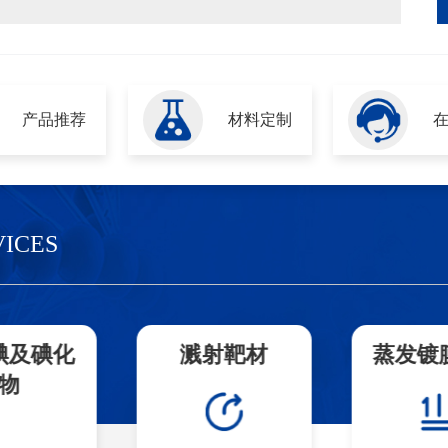
产品推荐
材料定制
VICES
碘及碘化
溅射靶材
蒸发镀
物