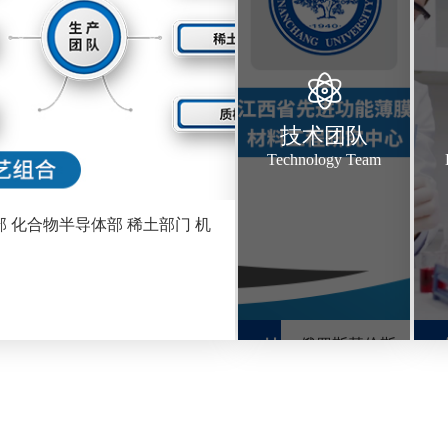
技术团队
Technology Team
部 化合物半导体部 稀土部门 机
- 俄罗斯基伦斯
技
术
基物理研究所
团
+江西省功能材
队
料及薄膜研究