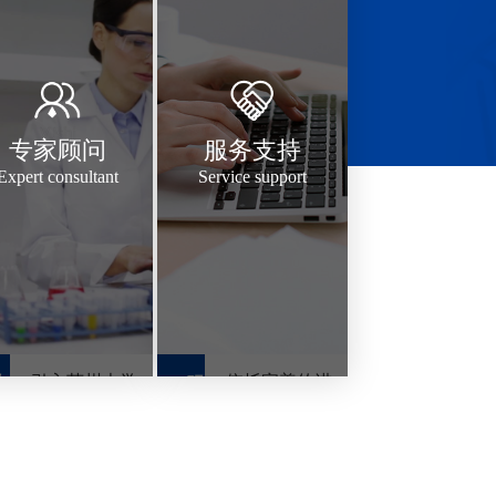
专家顾问
服务支持
Expert consultant
Service support
- 引入苏州大学
- 依托完善的进
专
服
家
务
彭扬教授“双千
出存管理系统
顾
支
创新领军人才
和产品追踪系
问
持
统，确保产品