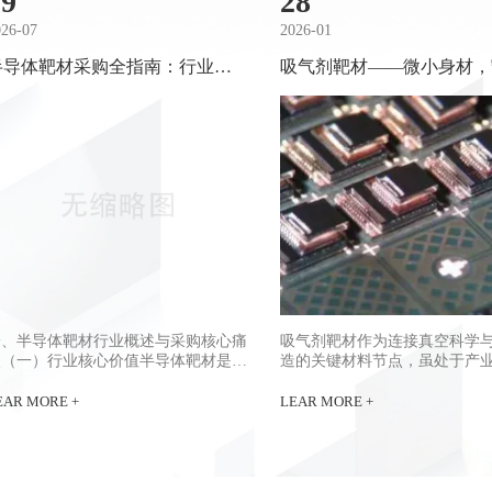
29
28
026-07
2026-01
半导体靶材采购全指南：行业痛
吸气剂靶材——微小身材，
点、选型逻辑与优质供应商参考
超高真空的科技先锋
一、半导体靶材行业概述与采购核心痛
吸气剂靶材作为连接真空科学
点（一）行业核心价值半导体靶材是高
造的关键材料节点，虽处于产
端制造领域的核心基础耗材，广泛应用
游，却深刻影响着下游高技术
于芯片封装、光电镀膜、传感器生产等
能边界。其发展不仅依赖于材
EAR MORE +
LEAR MORE +
核心赛道，其性能直接决定终端产品的
原始创新，更需融合冶金工程
良率与稳定性。随着国内高端制造产业
理、薄膜工艺等多学科知识体
快速崛起，市场对特种靶材的定制化需
集成电路、量子信息、商业航
求持续攀升，行业涌入大量厂商，但不
领域的快速演进，对高性能吸