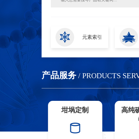
元素索引
产品服务
/ PRODUCTS SER
特种合金
坩埚定制
高纯