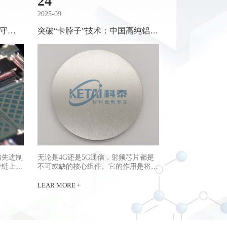
24
2025-09
守护
突破“卡脖子”技术：​中国高纯铝钪
合金靶材技术突破与供应链安全
保障​
与先进制
无论是4G还是5G通信，射频芯片都是
业链上
不可或缺的核心组件。它的作用是将通
产品的性
信信号转换为特定波形的无线电波，并
料科学的
通过天线进行收发。射频芯片涵盖多个
LEAR MORE +
、表面物
关键部分，包括功率放大器（PA）、
系。随着
低噪声放大器（LNA）、天线开关、滤
天等新兴
波器以及双工器等。其中，滤波器又主
气材料的
要分为声表面波滤波器（SAW）和体