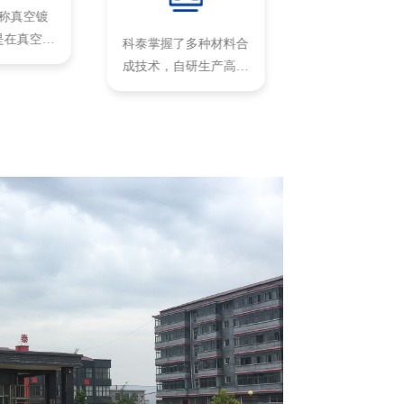
称真空镀
稀土材料已广
是在真空条
电子、石油化
科泰掌握了多种材料合
蒸...
金、机械、能源
成技术，自研生产高纯
度化合物半导体材料，
如硫化物、碲化物、硒
化物、砷化物、锑化
物、磷化物、碘化物