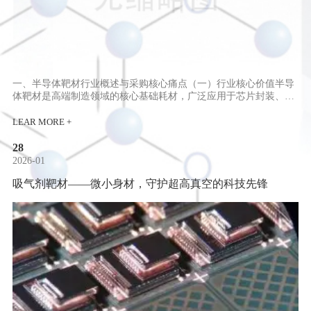
一、半导体靶材行业概述与采购核心痛点（一）行业核心价值半导
体靶材是高端制造领域的核心基础耗材，广泛应用于芯片封装、光
电镀膜、传感器生产等核心赛道，其性能直接决定终端产品的良率
与稳定性。随着国内高端制造产业快速崛起，市场对特种靶材的定
LEAR MORE +
制化需求持续攀升，行业涌入大量厂商，但不同厂商的产品适配能
力、服务配...
28
2026-01
吸气剂靶材——微小身材，守护超高真空的科技先锋