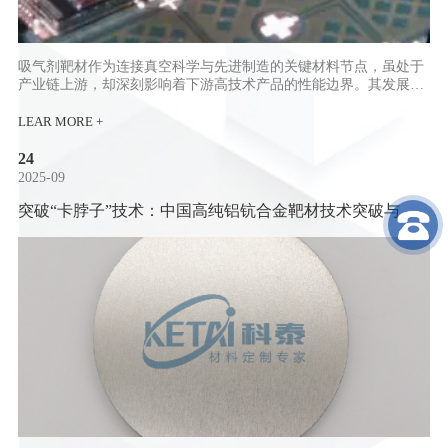
吸气剂靶材作为连接真空科学与先进制造的关键材料节点，虽处于
产业链上游，却深刻影响着下游高技术产品的性能边界。其发展不
仅依赖于材料科学的原始创新，更需融合冶金工程、表面物理、薄
膜工艺等多学科知识体系。随着集成电路、量子信息、商业航天等
LEAR MORE +
新兴领域的快速演进，对高性能吸气材料的需求将持续增长。...
24
2025-09
突破“卡脖子”技术：​中国高纯铝钪合金靶材技术突破与供
应链安全保障​