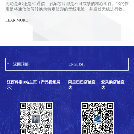
无论是4G还是5G通信，射频芯片都是不可或缺的核心组件。它的作
用是将通信信号转换为特定波形的无线电波，并通过天线进行收
发。射频芯片涵盖多个关键部分，包括功率放大器（PA）、低噪声
放大器（LNA）、天线开关、滤波器以及双工器等。其中，滤波器
LEAR MORE +
又主要分为声表面波滤波器（SAW）和体声波滤波器（BAW）两
类。...
返回顶部
ENGLISH
江西科泰B站主页（产品视频展
阿里巴巴店铺直
爱采购店铺直
示）
达
达