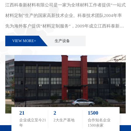
江西科泰新材料有限公司是一家为全球材料工作者提供“一站式
材料定制”生产的国家高新技术企业。科泰技术团队2004年率
先为海外客户提供“材料定制服务“，2009年成立江西科泰新材
料有限公司进行材料定制生产 。二十一年的励精图治，让科泰
VIEW MORE+
生产设备
成长为被国际高度认可的功能材料“实验室工厂”。
21
2
1500
企业成立至今21
2大生产基地
合作知名企业
年
1500余家